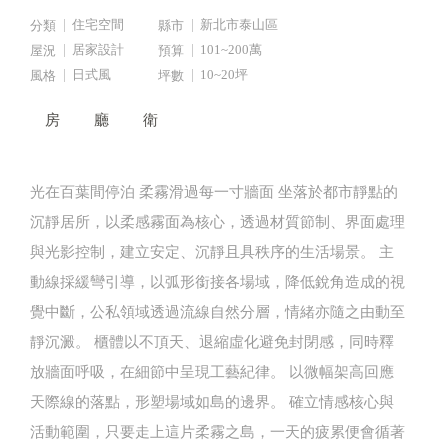
住宅空間
新北市泰山區
分類
縣市
居家設計
101~200萬
屋況
預算
日式風
10~20坪
風格
坪數
房
廳
衛
光在百葉間停泊 柔霧滑過每一寸牆面 坐落於都市靜點的
沉靜居所，以柔感霧面為核心，透過材質節制、界面處理
與光影控制，建立安定、沉靜且具秩序的生活場景。 主
動線採緩彎引導，以弧形銜接各場域，降低銳角造成的視
覺中斷，公私領域透過流線自然分層，情緒亦隨之由動至
靜沉澱。 櫃體以不頂天、退縮虛化避免封閉感，同時釋
放牆面呼吸，在細節中呈現工藝紀律。 以微幅架高回應
天際線的落點，形塑場域如島的邊界。 確立情感核心與
活動範圍，只要走上這片柔霧之島，一天的疲累便會循著