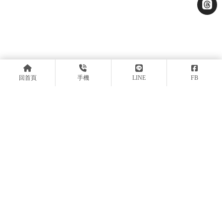
回首頁
手機
LINE
FB
andrew0329
0929624438
MOUEDesign@gmail.com
新北市中和區明義街40巷4號
回首頁
關於暮嶼
服務流程