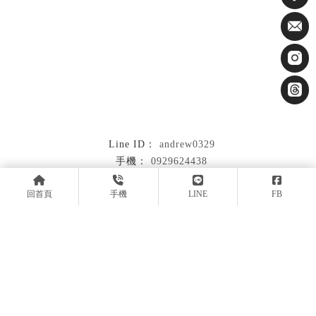
andrew0329
0929624438
MOUEDesign@gmail.com
回首頁
手機
LINE
FB
新北市中和區明義街40巷4號
回首頁
關於暮嶼
服務流程
設計案例
暮嶼新知
聯絡我們
室內設計
台北室內設計
中和區室內設計
室內設計公司
台北室內設計公司