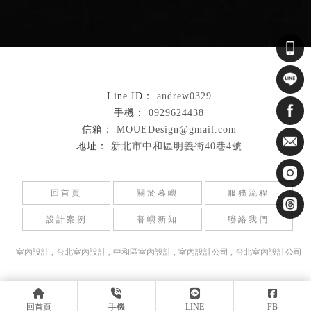
andrew0329
0929624438
MOUEDesign@gmail.com
新北市中和區明義街40巷4號
回首頁
關於暮嶼
服務流程
設計案例
暮嶼新知
聯絡我們
室內設計
台北室內設計
中和區室內設計
室內設計公司
台北室內設計公司
Designed by
揚京快客
Copyright © 2026
隱私權政策
網站使用條款
..
回首頁
手機
LINE
FB
累積人氣: 31616