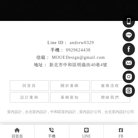
andrew0329
0929624438
MOUEDesign@gmail.com
新北市中和區明義街40巷4號
回首頁
關於暮嶼
服務流程
設計案例
暮嶼新知
聯絡我們
室內設計
台北室內設計
中和區室內設計
室內設計公司
台北室內設計公司
Designed by
揚京快客
Copyright © 2026
隱私權政策
網站使用條款
..
回首頁
手機
LINE
FB
累積人氣: 31696